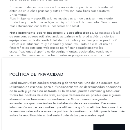
El consumo de combustible real de un vehículo podría ser diferente del
obtenido en dichas pruebas y estas cifras son para fines comparativos
únicamente.
*Las imágenes y especificaciones mostradas son de carácter meramente
ilustrativo y pueden no reflejar la disponibilidad del mercado. Para obtener
más información consulte su concesionario local.
Nota importante sobre imágenes y especificaciones.
La escasez global
de semiconductores está afectando actualmente la producción de ciertos
equipamientos, la disponibilidad de opcionales y los tiempos de producción.
Esta es una situación muy dinámica y como resultado de ella, el uso de
fotografías en este sitio web puede no reflejar completamente las
especificaciones disponibles de equipamientos, opcionales, versiones y
colores. Recomendamos que los clientes se pongan en contacto con el
distribuidor de su preferencia, quien podrá dar a conocer las restricciones
actuales de nuestros vehículos y que no realicen un pedido basándose
únicamente en las especificaciones e imágenes mostradas en este sitio web.
POLÍTICA DE PRIVACIDAD
Jaguar Land Rover Limited busca constantemente nuevas formas de mejorar
las especificaciones, el diseño y la producción de sus vehículos, piezas y
accesorios, por lo que se producen modificaciones de forma continua y sin
Land Rover utiliza cookies propias y de terceros. Una de las cookies que
previo aviso. Según el modelo, algunas funciones serán opcionales o
utilizamos es esencial para el funcionamiento de determinadas secciones
vendrán incluidas de serie. La información, las especificaciones, los motores
de la web y ya ha sido activada. Si lo deseas, puedes eliminar y bloquear
y los colores que aparecen en esta página web se basan en las
todas las cookies de esta web, aunque de hacerlo es posible que algunos
especificaciones europeas. Estos pueden variar en función del mercado y
elementos no funcionen correctamente. Si continuas navegando
pueden ser modificados sin previo aviso. Algunos vehículos se muestran con
entendemos que consientes la instalación de estas cookies. Para más
equipamiento opcional y accesorios originales que pueden no estar
información sobre las cookies que utilizamos y cómo eliminarlas, consulta
disponibles en todos los mercados. Ponte en contacto con tu concesionario
la sección referente a nuestra política de cookies o también puede leer más
local para consultar disponibilidad y precios.
sobre la modificación al tratamiento de datos personales aquí
Los pesos indicados reflejan la especificación estándar del vehículo. Los accesorios y
otros elementos instalados después del punto de fabricación afectarán la carga útil.
Asegúrese de que el Peso Bruto del Vehículo y las Cargas Máximas por Eje no se