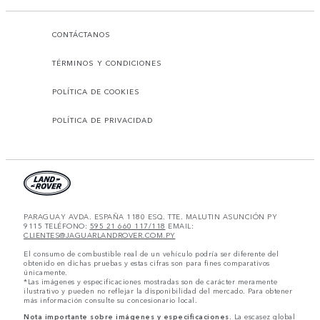
CONTÁCTANOS
TÉRMINOS Y CONDICIONES
POLÍTICA DE COOKIES
POLÍTICA DE PRIVACIDAD
PARAGUAY AVDA. ESPAÑA 1180 ESQ. TTE. MALUTIN ASUNCIÓN PY
9115 TELÉFONO:
595 21 660 117/118
EMAIL:
CLIENTES@JAGUARLANDROVER.COM.PY
El consumo de combustible real de un vehículo podría ser diferente del
obtenido en dichas pruebas y estas cifras son para fines comparativos
únicamente.
*Las imágenes y especificaciones mostradas son de carácter meramente
ilustrativo y pueden no reflejar la disponibilidad del mercado. Para obtener
más información consulte su concesionario local.
Nota importante sobre imágenes y especificaciones.
La escasez global