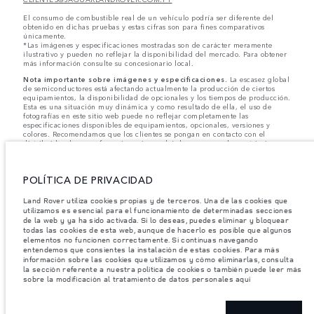
El consumo de combustible real de un vehículo podría ser diferente del
obtenido en dichas pruebas y estas cifras son para fines comparativos
únicamente.
*Las imágenes y especificaciones mostradas son de carácter meramente
ilustrativo y pueden no reflejar la disponibilidad del mercado. Para obtener
más información consulte su concesionario local.
Nota importante sobre imágenes y especificaciones.
La escasez global
de semiconductores está afectando actualmente la producción de ciertos
equipamientos, la disponibilidad de opcionales y los tiempos de producción.
Esta es una situación muy dinámica y como resultado de ella, el uso de
fotografías en este sitio web puede no reflejar completamente las
especificaciones disponibles de equipamientos, opcionales, versiones y
colores. Recomendamos que los clientes se pongan en contacto con el
distribuidor de su preferencia, quien podrá dar a conocer las restricciones
actuales de nuestros vehículos y que no realicen un pedido basándose
únicamente en las especificaciones e imágenes mostradas en este sitio web.
POLÍTICA DE PRIVACIDAD
Jaguar Land Rover Limited busca constantemente nuevas formas de mejorar
las especificaciones, el diseño y la producción de sus vehículos, piezas y
accesorios, por lo que se producen modificaciones de forma continua y sin
Land Rover utiliza cookies propias y de terceros. Una de las cookies que
previo aviso. Según el modelo, algunas funciones serán opcionales o
utilizamos es esencial para el funcionamiento de determinadas secciones
vendrán incluidas de serie. La información, las especificaciones, los motores
de la web y ya ha sido activada. Si lo deseas, puedes eliminar y bloquear
y los colores que aparecen en esta página web se basan en las
todas las cookies de esta web, aunque de hacerlo es posible que algunos
especificaciones europeas. Estos pueden variar en función del mercado y
elementos no funcionen correctamente. Si continuas navegando
pueden ser modificados sin previo aviso. Algunos vehículos se muestran con
entendemos que consientes la instalación de estas cookies. Para más
equipamiento opcional y accesorios originales que pueden no estar
información sobre las cookies que utilizamos y cómo eliminarlas, consulta
disponibles en todos los mercados. Ponte en contacto con tu concesionario
la sección referente a nuestra política de cookies o también puede leer más
local para consultar disponibilidad y precios.
sobre la modificación al tratamiento de datos personales aquí
Los pesos indicados reflejan la especificación estándar del vehículo. Los accesorios y
otros elementos instalados después del punto de fabricación afectarán la carga útil.
Asegúrese de que el Peso Bruto del Vehículo y las Cargas Máximas por Eje no se