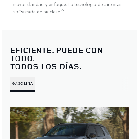
opció
mayor claridad y enfoque. La tecnología de aire más
era y
plan 
6
sofisticada de su clase.
Andro
EFICIENTE. PUEDE CON
TODO.
TODOS LOS DÍAS.
GASOLINA