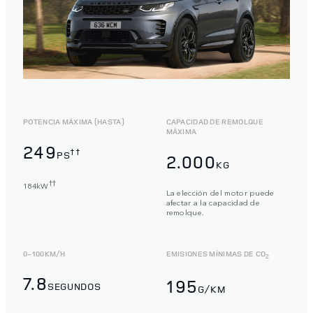
POTENCIA MÁXIMA (HASTA)
CAPACIDAD DE REMOLQUE
MÁXIMA
249
††
PS
2.000
KG
††
184kW
La elección del motor puede
afectar a la capacidad de
remolque.
0-100KM/H
EMISIONES MÍNIMAS DE CO
2
7.8
195
SEGUNDOS
G/KM