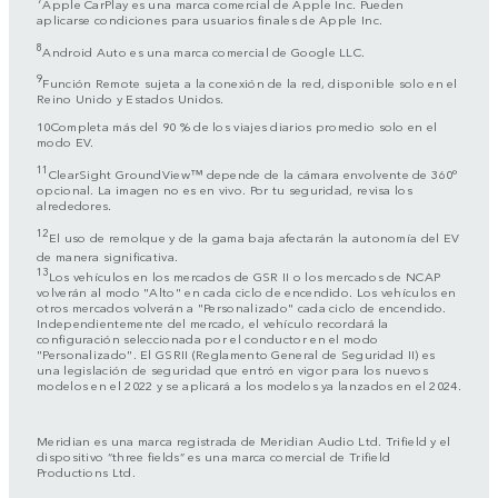
Apple CarPlay es una marca comercial de Apple Inc. Pueden
aplicarse condiciones para usuarios finales de Apple Inc.
8
Android Auto es una marca comercial de Google LLC.
9
Función Remote sujeta a la conexión de la red, disponible solo en el
Reino Unido y Estados Unidos.
10Completa más del 90 % de los viajes diarios promedio solo en el
modo EV.
11
ClearSight GroundView™ depende de la cámara envolvente de 360°
opcional. La imagen no es en vivo. Por tu seguridad, revisa los
alrededores.
12
El uso de remolque y de la gama baja afectarán la autonomía del EV
de manera significativa.
13
Los vehículos en los mercados de GSR II o los mercados de NCAP
volverán al modo "Alto" en cada ciclo de encendido. Los vehículos en
otros mercados volverán a "Personalizado" cada ciclo de encendido.
Independientemente del mercado, el vehículo recordará la
configuración seleccionada por el conductor en el modo
"Personalizado". El GSRII (Reglamento General de Seguridad II) es
una legislación de seguridad que entró en vigor para los nuevos
modelos en el 2022 y se aplicará a los modelos ya lanzados en el 2024.
Meridian es una marca registrada de Meridian Audio Ltd. Trifield y el
dispositivo “three fields” es una marca comercial de Trifield
Productions Ltd.