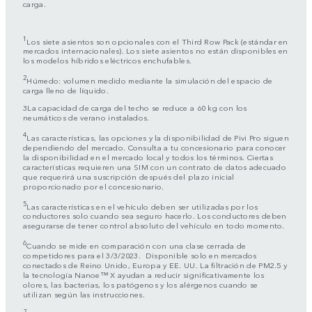
carga.
1
Los siete asientos son opcionales con el Third Row Pack (estándar en
mercados internacionales). Los siete asientos no están disponibles en
los modelos híbridos eléctricos enchufables.
2
Húmedo: volumen medido mediante la simulación del espacio de
carga lleno de líquido.
3La capacidad de carga del techo se reduce a 60 kg con los
neumáticos de verano instalados.
4
Las características, las opciones y la disponibilidad de Pivi Pro siguen
dependiendo del mercado. Consulta a tu concesionario para conocer
la disponibilidad en el mercado local y todos los términos. Ciertas
características requieren una SIM con un contrato de datos adecuado
que requerirá una suscripción después del plazo inicial
proporcionado por el concesionario.
5
Las características en el vehículo deben ser utilizadas por los
conductores solo cuando sea seguro hacerlo. Los conductores deben
asegurarse de tener control absoluto del vehículo en todo momento.
6
Cuando se mide en comparación con una clase cerrada de
competidores para el 3/3/2023. Disponible solo en mercados
conectados de Reino Unido, Europa y EE. UU. La filtración de PM2.5 y
la tecnología Nanoe™ X ayudan a reducir significativamente los
olores, las bacterias, los patógenos y los alérgenos cuando se
utilizan según las instrucciones.
7