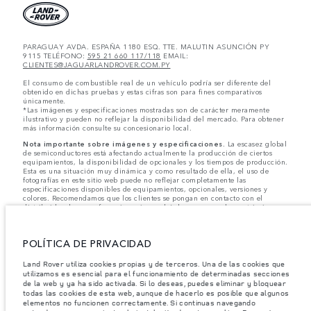
PARAGUAY AVDA. ESPAÑA 1180 ESQ. TTE. MALUTIN ASUNCIÓN PY
9115 TELÉFONO:
595 21 660 117/118
EMAIL:
CLIENTES@JAGUARLANDROVER.COM.PY
El consumo de combustible real de un vehículo podría ser diferente del
obtenido en dichas pruebas y estas cifras son para fines comparativos
únicamente.
*Las imágenes y especificaciones mostradas son de carácter meramente
ilustrativo y pueden no reflejar la disponibilidad del mercado. Para obtener
más información consulte su concesionario local.
Nota importante sobre imágenes y especificaciones.
La escasez global
de semiconductores está afectando actualmente la producción de ciertos
equipamientos, la disponibilidad de opcionales y los tiempos de producción.
Esta es una situación muy dinámica y como resultado de ella, el uso de
fotografías en este sitio web puede no reflejar completamente las
especificaciones disponibles de equipamientos, opcionales, versiones y
colores. Recomendamos que los clientes se pongan en contacto con el
distribuidor de su preferencia, quien podrá dar a conocer las restricciones
actuales de nuestros vehículos y que no realicen un pedido basándose
únicamente en las especificaciones e imágenes mostradas en este sitio web.
POLÍTICA DE PRIVACIDAD
Jaguar Land Rover Limited busca constantemente nuevas formas de mejorar
las especificaciones, el diseño y la producción de sus vehículos, piezas y
accesorios, por lo que se producen modificaciones de forma continua y sin
Land Rover utiliza cookies propias y de terceros. Una de las cookies que
previo aviso. Según el modelo, algunas funciones serán opcionales o
utilizamos es esencial para el funcionamiento de determinadas secciones
vendrán incluidas de serie. La información, las especificaciones, los motores
de la web y ya ha sido activada. Si lo deseas, puedes eliminar y bloquear
y los colores que aparecen en esta página web se basan en las
todas las cookies de esta web, aunque de hacerlo es posible que algunos
especificaciones europeas. Estos pueden variar en función del mercado y
elementos no funcionen correctamente. Si continuas navegando
pueden ser modificados sin previo aviso. Algunos vehículos se muestran con