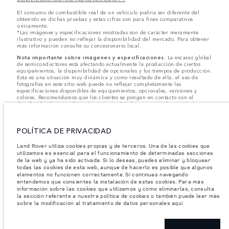
El consumo de combustible real de un vehículo podría ser diferente del
obtenido en dichas pruebas y estas cifras son para fines comparativos
únicamente.
*Las imágenes y especificaciones mostradas son de carácter meramente
ilustrativo y pueden no reflejar la disponibilidad del mercado. Para obtener
más información consulte su concesionario local.
Nota importante sobre imágenes y especificaciones.
La escasez global
de semiconductores está afectando actualmente la producción de ciertos
equipamientos, la disponibilidad de opcionales y los tiempos de producción.
Esta es una situación muy dinámica y como resultado de ella, el uso de
fotografías en este sitio web puede no reflejar completamente las
especificaciones disponibles de equipamientos, opcionales, versiones y
colores. Recomendamos que los clientes se pongan en contacto con el
distribuidor de su preferencia, quien podrá dar a conocer las restricciones
actuales de nuestros vehículos y que no realicen un pedido basándose
únicamente en las especificaciones e imágenes mostradas en este sitio web.
POLÍTICA DE PRIVACIDAD
Jaguar Land Rover Limited busca constantemente nuevas formas de mejorar
las especificaciones, el diseño y la producción de sus vehículos, piezas y
accesorios, por lo que se producen modificaciones de forma continua y sin
Land Rover utiliza cookies propias y de terceros. Una de las cookies que
previo aviso. Según el modelo, algunas funciones serán opcionales o
utilizamos es esencial para el funcionamiento de determinadas secciones
vendrán incluidas de serie. La información, las especificaciones, los motores
de la web y ya ha sido activada. Si lo deseas, puedes eliminar y bloquear
y los colores que aparecen en esta página web se basan en las
todas las cookies de esta web, aunque de hacerlo es posible que algunos
especificaciones europeas. Estos pueden variar en función del mercado y
elementos no funcionen correctamente. Si continuas navegando
pueden ser modificados sin previo aviso. Algunos vehículos se muestran con
entendemos que consientes la instalación de estas cookies. Para más
equipamiento opcional y accesorios originales que pueden no estar
información sobre las cookies que utilizamos y cómo eliminarlas, consulta
disponibles en todos los mercados. Ponte en contacto con tu concesionario
la sección referente a nuestra política de cookies o también puede leer más
local para consultar disponibilidad y precios.
sobre la modificación al tratamiento de datos personales aquí
Los pesos indicados reflejan la especificación estándar del vehículo. Los accesorios y
otros elementos instalados después del punto de fabricación afectarán la carga útil.
Asegúrese de que el Peso Bruto del Vehículo y las Cargas Máximas por Eje no se