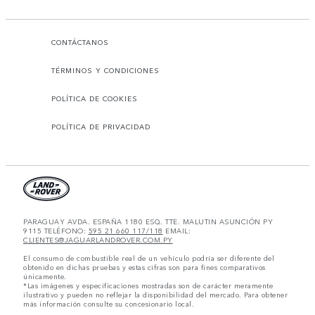
CONTÁCTANOS
TÉRMINOS Y CONDICIONES
POLÍTICA DE COOKIES
POLÍTICA DE PRIVACIDAD
PARAGUAY AVDA. ESPAÑA 1180 ESQ. TTE. MALUTIN ASUNCIÓN PY
9115 TELÉFONO:
595 21 660 117/118
EMAIL:
CLIENTES@JAGUARLANDROVER.COM.PY
El consumo de combustible real de un vehículo podría ser diferente del
obtenido en dichas pruebas y estas cifras son para fines comparativos
únicamente.
*Las imágenes y especificaciones mostradas son de carácter meramente
ilustrativo y pueden no reflejar la disponibilidad del mercado. Para obtener
más información consulte su concesionario local.