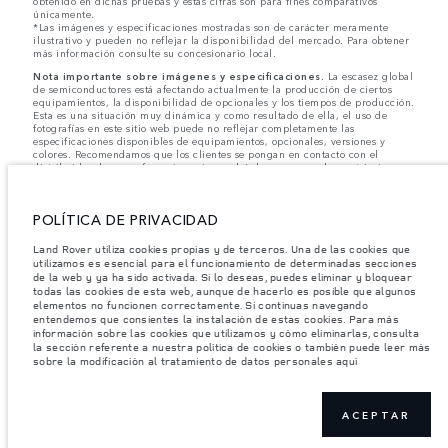
obtenido en dichas pruebas y estas cifras son para fines comparativos
únicamente.
*Las imágenes y especificaciones mostradas son de carácter meramente
ilustrativo y pueden no reflejar la disponibilidad del mercado. Para obtener
más información consulte su concesionario local.
Nota importante sobre imágenes y especificaciones.
La escasez global
de semiconductores está afectando actualmente la producción de ciertos
equipamientos, la disponibilidad de opcionales y los tiempos de producción.
Esta es una situación muy dinámica y como resultado de ella, el uso de
fotografías en este sitio web puede no reflejar completamente las
especificaciones disponibles de equipamientos, opcionales, versiones y
colores. Recomendamos que los clientes se pongan en contacto con el
distribuidor de su preferencia, quien podrá dar a conocer las restricciones
actuales de nuestros vehículos y que no realicen un pedido basándose
únicamente en las especificaciones e imágenes mostradas en este sitio web.
POLÍTICA DE PRIVACIDAD
Jaguar Land Rover Limited busca constantemente nuevas formas de mejorar
las especificaciones, el diseño y la producción de sus vehículos, piezas y
accesorios, por lo que se producen modificaciones de forma continua y sin
Land Rover utiliza cookies propias y de terceros. Una de las cookies que
previo aviso. Según el modelo, algunas funciones serán opcionales o
utilizamos es esencial para el funcionamiento de determinadas secciones
vendrán incluidas de serie. La información, las especificaciones, los motores
de la web y ya ha sido activada. Si lo deseas, puedes eliminar y bloquear
y los colores que aparecen en esta página web se basan en las
todas las cookies de esta web, aunque de hacerlo es posible que algunos
especificaciones europeas. Estos pueden variar en función del mercado y
elementos no funcionen correctamente. Si continuas navegando
pueden ser modificados sin previo aviso. Algunos vehículos se muestran con
entendemos que consientes la instalación de estas cookies. Para más
equipamiento opcional y accesorios originales que pueden no estar
información sobre las cookies que utilizamos y cómo eliminarlas, consulta
disponibles en todos los mercados. Ponte en contacto con tu concesionario
la sección referente a nuestra política de cookies o también puede leer más
local para consultar disponibilidad y precios.
sobre la modificación al tratamiento de datos personales aquí
Los pesos indicados reflejan la especificación estándar del vehículo. Los accesorios y
otros elementos instalados después del punto de fabricación afectarán la carga útil.
Asegúrese de que el Peso Bruto del Vehículo y las Cargas Máximas por Eje no se
ACEPTAR
excedan al cargar el vehículo con accesorios, ocupantes, fluidos y combustibles, y
carga útil.