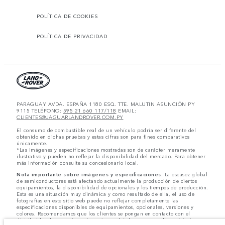
POLÍTICA DE COOKIES
POLÍTICA DE PRIVACIDAD
PARAGUAY AVDA. ESPAÑA 1180 ESQ. TTE. MALUTIN ASUNCIÓN PY
9115 TELÉFONO:
595 21 660 117/118
EMAIL:
CLIENTES@JAGUARLANDROVER.COM.PY
El consumo de combustible real de un vehículo podría ser diferente del
obtenido en dichas pruebas y estas cifras son para fines comparativos
únicamente.
*Las imágenes y especificaciones mostradas son de carácter meramente
ilustrativo y pueden no reflejar la disponibilidad del mercado. Para obtener
más información consulte su concesionario local.
Nota importante sobre imágenes y especificaciones.
La escasez global
de semiconductores está afectando actualmente la producción de ciertos
equipamientos, la disponibilidad de opcionales y los tiempos de producción.
Esta es una situación muy dinámica y como resultado de ella, el uso de
fotografías en este sitio web puede no reflejar completamente las
especificaciones disponibles de equipamientos, opcionales, versiones y
colores. Recomendamos que los clientes se pongan en contacto con el
distribuidor de su preferencia, quien podrá dar a conocer las restricciones