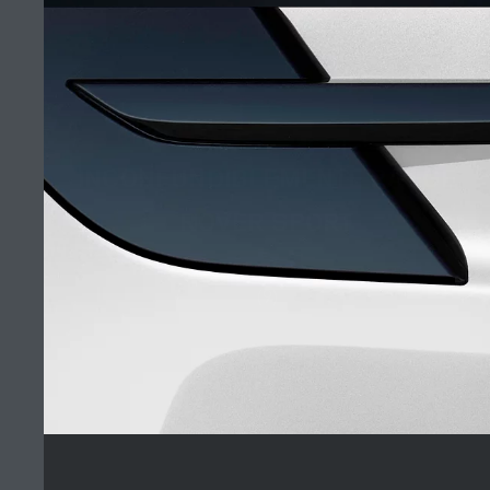
TÉRMINOS Y CONDICIONES
POLÍTICA DE COOKIES
POLÍTICA DE PRIVACIDAD
INCONFUNDIBLEMENTE RANGE
ROVER SPORT
PARAGUAY AVDA. ESPAÑA 1180 ESQ. TTE. MALUTIN ASUNCIÓN PY
9115 TELÉFONO:
595 21 660 117/118
EMAIL:
CLIENTES@JAGUARLANDROVER.COM.PY
(9)
El consumo de combustible real de un vehículo podría ser diferente del
obtenido en dichas pruebas y estas cifras son para fines comparativos
únicamente.
*Las imágenes y especificaciones mostradas son de carácter meramente
ilustrativo y pueden no reflejar la disponibilidad del mercado. Para obtener
más información consulte su concesionario local.
Nota importante sobre imágenes y especificaciones.
La escasez global
de semiconductores está afectando actualmente la producción de ciertos
equipamientos, la disponibilidad de opcionales y los tiempos de producción.
Esta es una situación muy dinámica y como resultado de ella, el uso de
fotografías en este sitio web puede no reflejar completamente las
especificaciones disponibles de equipamientos, opcionales, versiones y