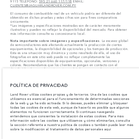
9115 TELÉFONO:
595 21 660 117/118
EMAIL:
CLIENTES@JAGUARLANDROVER.COM.PY
El consumo de combustible real de un vehículo podría ser diferente del
obtenido en dichas pruebas y estas cifras son para fines comparativos
únicamente.
*Las imágenes y especificaciones mostradas son de carácter meramente
ilustrativo y pueden no reflejar la disponibilidad del mercado. Para obtener
más información consulte su concesionario local.
Nota importante sobre imágenes y especificaciones.
La escasez global
de semiconductores está afectando actualmente la producción de ciertos
equipamientos, la disponibilidad de opcionales y los tiempos de producción.
Esta es una situación muy dinámica y como resultado de ella, el uso de
fotografías en este sitio web puede no reflejar completamente las
especificaciones disponibles de equipamientos, opcionales, versiones y
colores. Recomendamos que los clientes se pongan en contacto con el
distribuidor de su preferencia, quien podrá dar a conocer las restricciones
actuales de nuestros vehículos y que no realicen un pedido basándose
únicamente en las especificaciones e imágenes mostradas en este sitio web.
POLÍTICA DE PRIVACIDAD
Jaguar Land Rover Limited busca constantemente nuevas formas de mejorar
las especificaciones, el diseño y la producción de sus vehículos, piezas y
accesorios, por lo que se producen modificaciones de forma continua y sin
Land Rover utiliza cookies propias y de terceros. Una de las cookies que
previo aviso. Según el modelo, algunas funciones serán opcionales o
utilizamos es esencial para el funcionamiento de determinadas secciones
vendrán incluidas de serie. La información, las especificaciones, los motores
de la web y ya ha sido activada. Si lo deseas, puedes eliminar y bloquear
y los colores que aparecen en esta página web se basan en las
todas las cookies de esta web, aunque de hacerlo es posible que algunos
especificaciones europeas. Estos pueden variar en función del mercado y
elementos no funcionen correctamente. Si continuas navegando
pueden ser modificados sin previo aviso. Algunos vehículos se muestran con
entendemos que consientes la instalación de estas cookies. Para más
equipamiento opcional y accesorios originales que pueden no estar
información sobre las cookies que utilizamos y cómo eliminarlas, consulta
disponibles en todos los mercados. Ponte en contacto con tu concesionario
la sección referente a nuestra política de cookies o también puede leer más
local para consultar disponibilidad y precios.
sobre la modificación al tratamiento de datos personales aquí
Los pesos indicados reflejan la especificación estándar del vehículo. Los accesorios y