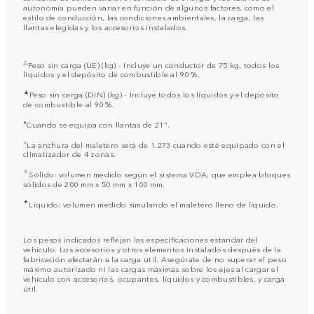
autonomía pueden variar en función de algunos factores, como el
estilo de conducción, las condiciones ambientales, la carga, las
llantas elegidas y los accesorios instalados.
△
Peso sin carga (UE) (kg) - Incluye un conductor de 75 kg, todos los
líquidos y el depósito de combustible al 90 %.
▲
Peso sin carga (DIN) (kg) - Incluye todos los líquidos y el depósito
de combustible al 90 %.
⬧
Cuando se equipa con llantas de 21".
⬨
La anchura del maletero será de 1.273 cuando esté equipado con el
climatizador de 4 zonas.
✧
Sólido: volumen medido según el sistema VDA, que emplea bloques
sólidos de 200 mm x 50 mm x 100 mm.
✦
Líquido: volumen medido simulando el maletero lleno de líquido.
Los pesos indicados reflejan las especificaciones estándar del
vehículo. Los accesorios y otros elementos instalados después de la
fabricación afectarán a la carga útil. Asegúrate de no superar el peso
máximo autorizado ni las cargas máximas sobre los ejes al cargar el
vehículo con accesorios, ocupantes, líquidos y combustibles, y carga
útil.