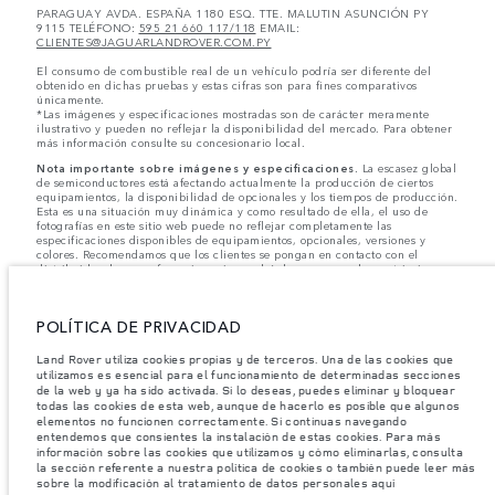
PARAGUAY AVDA. ESPAÑA 1180 ESQ. TTE. MALUTIN ASUNCIÓN PY
9115 TELÉFONO:
595 21 660 117/118
EMAIL:
CLIENTES@JAGUARLANDROVER.COM.PY
El consumo de combustible real de un vehículo podría ser diferente del
obtenido en dichas pruebas y estas cifras son para fines comparativos
únicamente.
*Las imágenes y especificaciones mostradas son de carácter meramente
ilustrativo y pueden no reflejar la disponibilidad del mercado. Para obtener
más información consulte su concesionario local.
Nota importante sobre imágenes y especificaciones.
La escasez global
de semiconductores está afectando actualmente la producción de ciertos
equipamientos, la disponibilidad de opcionales y los tiempos de producción.
Esta es una situación muy dinámica y como resultado de ella, el uso de
fotografías en este sitio web puede no reflejar completamente las
especificaciones disponibles de equipamientos, opcionales, versiones y
colores. Recomendamos que los clientes se pongan en contacto con el
distribuidor de su preferencia, quien podrá dar a conocer las restricciones
actuales de nuestros vehículos y que no realicen un pedido basándose
únicamente en las especificaciones e imágenes mostradas en este sitio web.
POLÍTICA DE PRIVACIDAD
Jaguar Land Rover Limited busca constantemente nuevas formas de mejorar
las especificaciones, el diseño y la producción de sus vehículos, piezas y
accesorios, por lo que se producen modificaciones de forma continua y sin
Land Rover utiliza cookies propias y de terceros. Una de las cookies que
previo aviso. Según el modelo, algunas funciones serán opcionales o
utilizamos es esencial para el funcionamiento de determinadas secciones
vendrán incluidas de serie. La información, las especificaciones, los motores
de la web y ya ha sido activada. Si lo deseas, puedes eliminar y bloquear
y los colores que aparecen en esta página web se basan en las
todas las cookies de esta web, aunque de hacerlo es posible que algunos
especificaciones europeas. Estos pueden variar en función del mercado y
elementos no funcionen correctamente. Si continuas navegando
pueden ser modificados sin previo aviso. Algunos vehículos se muestran con
entendemos que consientes la instalación de estas cookies. Para más
equipamiento opcional y accesorios originales que pueden no estar
información sobre las cookies que utilizamos y cómo eliminarlas, consulta
disponibles en todos los mercados. Ponte en contacto con tu concesionario
la sección referente a nuestra política de cookies o también puede leer más
local para consultar disponibilidad y precios.
sobre la modificación al tratamiento de datos personales aquí